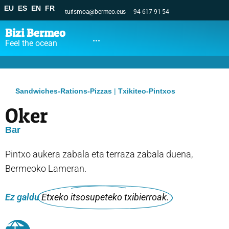
EU
ES
EN
FR
turismoa@bermeo.eus
94 617 91 54
Bizi Bermeo
...
Feel the ocean
Sandwiches-Rations-Pizzas
|
Txikiteo-Pintxos
Oker
Bar
Pintxo aukera zabala eta terraza zabala duena,
Bermeoko Lameran.
Ez galdu
Etxeko itsosupeteko txibierroak.