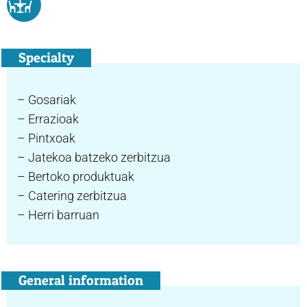
Specialty
– Gosariak
– Errazioak
– Pintxoak
– Jatekoa batzeko zerbitzua
– Bertoko produktuak
– Catering zerbitzua
– Herri barruan
General information