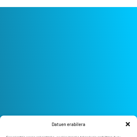
Datuen erabilera
Esperientzia onena eskaintzeko, cookie izeneko teknologia erabiltzen dugu