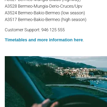
A3528 Bermeo-Mungia-Derio-Cruces/Upv
A3524 Bermeo-Bakio-Bermeo (low season)
A3517 Bermeo-Bakio-Bermeo (high season)
Customer Support: 946 125 555
.
Timetables and more information here