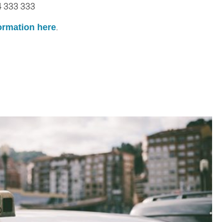
4 333 333
.
ormation here