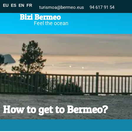
EU
ES
EN
FR
turismoa@bermeo.eus
94 617 91 54
Bizi Bermeo
Feel the ocean
How to get to Bermeo?