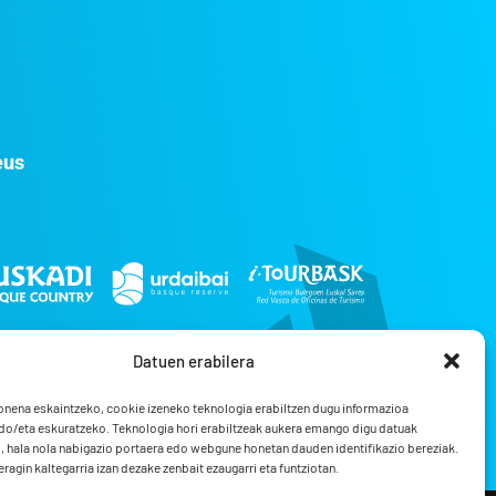
eus
Datuen erabilera
onena eskaintzeko, cookie izeneko teknologia erabiltzen dugu informazioa
do/eta eskuratzeko. Teknologia hori erabiltzeak aukera emango digu datuak
 hala nola nabigazio portaera edo webgune honetan dauden identifikazio bereziak.
ragin kaltegarria izan dezake zenbait ezaugarri eta funtziotan.