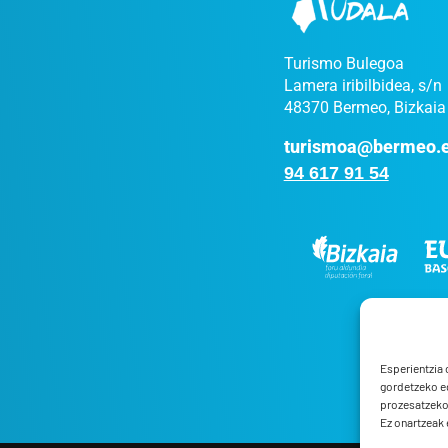
Turismo Bulegoa
Lamera iribilbidea, s/n
48370 Bermeo, Bizkaia
turismoa@bermeo.
94 617 91 54
Esperientzia 
gordetzeko e
prozesatzeko,
Ez onartzeak e