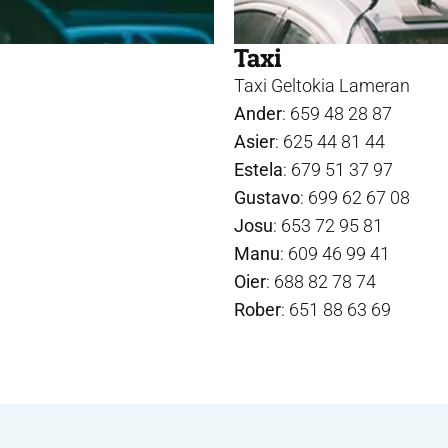
Taxi
Taxi Geltokia Lameran
Ander
: 659 48 28 87
Asier
: 625 44 81 44
Estela
: 679 51 37 97
Gustavo
: 699 62 67 08
Josu
: 653 72 95 81
Manu
: 609 46 99 41
Oier
: 688 82 78 74
Rober
: 651 88 63 69