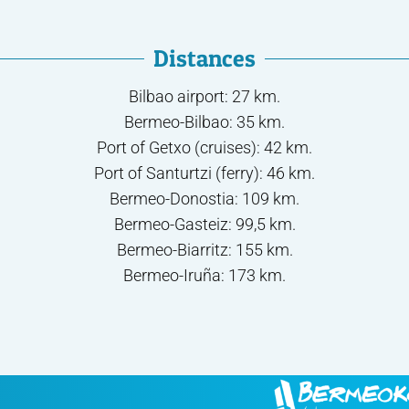
Distances
Bilbao airport: 27 km.
Bermeo-Bilbao: 35 km.
Port of Getxo (cruises): 42 km.
Port of Santurtzi (ferry): 46 km.
Bermeo-Donostia: 109 km.
Bermeo-Gasteiz: 99,5 km.
Bermeo-Biarritz: 155 km.
Bermeo-Iruña: 173 km.