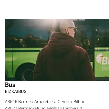
Bus
BIZKAIBUS
A3515 Bermeo-Amorebieta-Gernika-Bilbao
A3527 Bermeo-Mungia-Bilbao (highway)