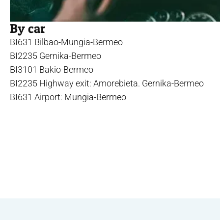
By car
BI631 Bilbao-Mungia-Bermeo
BI2235 Gernika-Bermeo
BI3101 Bakio-Bermeo
BI2235 Highway exit: Amorebieta. Gernika-Bermeo
BI631 Airport: Mungia-Bermeo