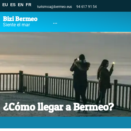
EU
ES
EN
FR
turismoa@bermeo.eus
94 617 91 54
Bizi Bermeo
...
Siente el mar
¿Cómo llegar a Bermeo?