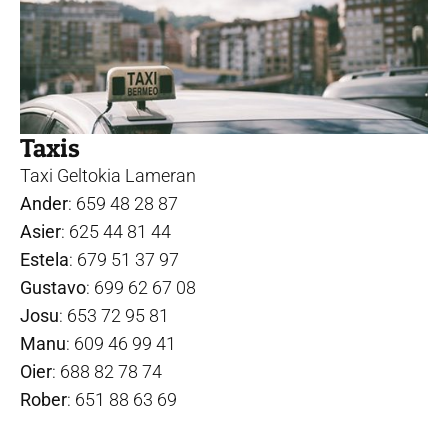
Taxis
Taxi Geltokia Lameran
Ander
: 659 48 28 87
Asier
: 625 44 81 44
Estela
: 679 51 37 97
Gustavo
: 699 62 67 08
Josu
: 653 72 95 81
Manu
: 609 46 99 41
Oier
: 688 82 78 74
Rober
: 651 88 63 69