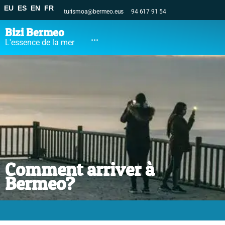
EU
ES
EN
FR
turismoa@bermeo.eus
94 617 91 54
Bizi Bermeo
...
L'essence de la mer
Comment arriver à
Bermeo?