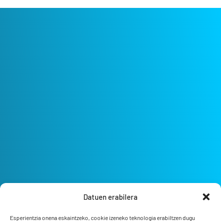
Datuen erabilera
Esperientzia onena eskaintzeko, cookie izeneko teknologia erabiltzen dugu