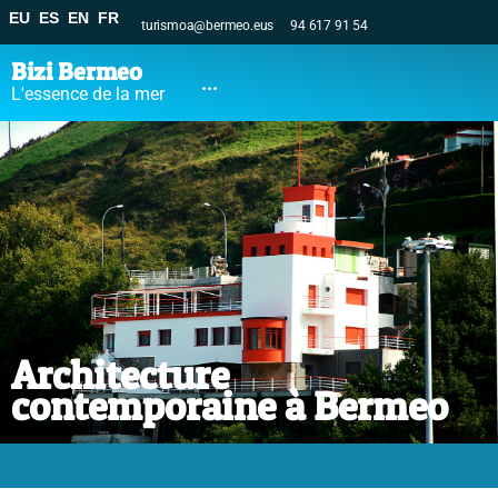
EU
ES
EN
FR
turismoa@bermeo.eus
94 617 91 54
Bizi Bermeo
...
L'essence de la mer
Architecture
contemporaine à Bermeo