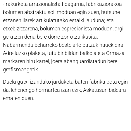
-Irakurketa arrazionalista fidagarria, fabrikaziorakoa
bolumen abstraktu soil moduan egin zuen, hutsune
etzanen ilarek artikulatutako estalki lauduna; eta
etxebizitzarena, bolumen espresionista moduan, argi
geratzen dena bere dorre zorrotza ikusita.
Nabarmendu beharreko beste arlo batzuk hauek dira:
Adreiluzko plaketa, tutu biribildun balkoia eta Ormaza
markaren hiru kartel, joera abanguardistadun bere
grafismoagatik.
Duela gutxi izandako jarduketa baten fabrika bota egin
da, lehenengo hormartea izan ezik, Askatasun bideara
ematen duen.