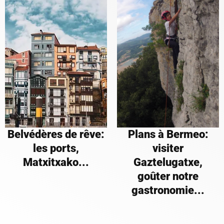
Belvédères de rêve:
Plans à Bermeo:
les ports,
visiter
Matxitxako...
Gaztelugatxe,
goûter notre
gastronomie...