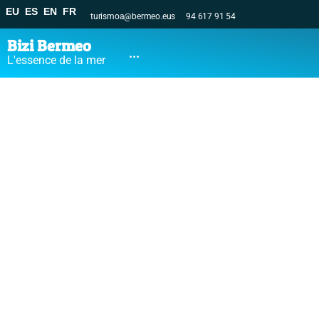
EU
ES
EN
FR
turismoa@bermeo.eus
94 617 91 54
Bizi Bermeo
...
L'essence de la mer