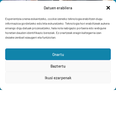
Datuen erabilera
Esperientzia onena eskaintzeko, cookie izeneko teknologia erabiltzen dugu
informazioa gordetzeko edo/eta eskuratzeko. Teknologia hori erabiltzeak aukera
emango digu datuak prozesatzeko, hala nola nabigazio portaera edo webgune
honetan dauden identifikazio bereziak. Ez onartzeak eragin kaltegarria izan
dezake zenbait ezaugarri eta funtziotan.
Tourisme actif à Bermeo: sur terre et sur
Onartu
mer
Baztertu
Ikusi ezarpenak