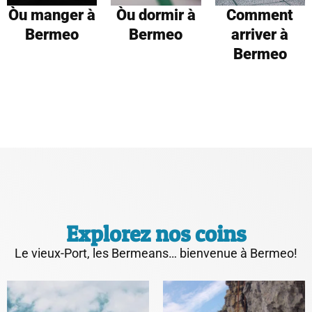
Òu manger à
Òu dormir à
Comment
Bermeo
Bermeo
arriver à
Bermeo
Explorez nos coins
Le vieux-Port, les Bermeans… bienvenue à Bermeo!