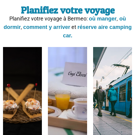
Planifiez votre voyage
Planifiez votre voyage à Bermeo:
,
où manger
où
,
et
dormir
comment y arriver
réserve aire camping
car.