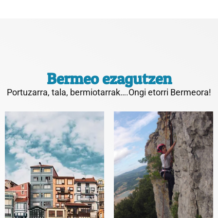
Bermeo ezagutzen
Portuzarra, tala, bermiotarrak….Ongi etorri Bermeora!