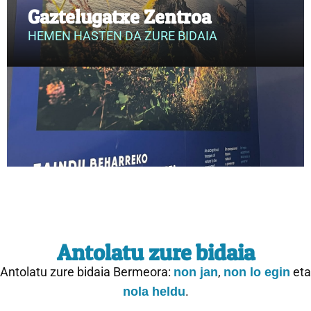
Gaztelugatxe Zentroa
HEMEN HASTEN DA ZURE BIDAIA
Antolatu zure bidaia
Antolatu zure bidaia Bermeora:
,
eta
non jan
non lo egin
.
nola heldu