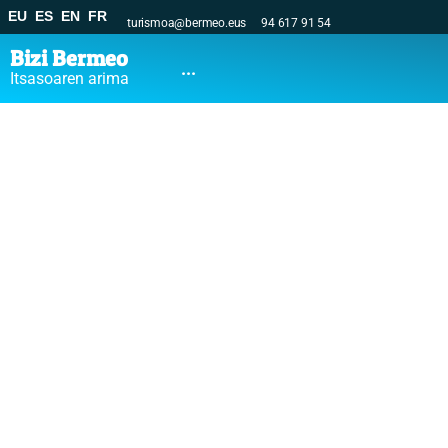
EU
ES
EN
FR
turismoa@bermeo.eus
94 617 91 54
Bizi Bermeo
...
Itsasoaren arima