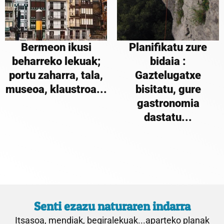
Bermeon ikusi
Planifikatu zure
beharreko lekuak;
bidaia :
portu zaharra, tala,
Gaztelugatxe
museoa, klaustroa...
bisitatu, gure
gastronomia
dastatu...
Senti ezazu naturaren indarra
Itsasoa, mendiak, begiralekuak...aparteko planak