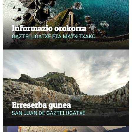
Informazio orokorra
GAZTELUGATXE ETA MATXITXAKO
Erreserba gunea
SAN JUAN DE GAZTELUGATXE