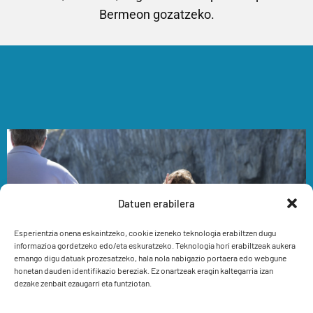
Bermeon gozatzeko.
Datuen erabilera
Esperientzia onena eskaintzeko, cookie izeneko teknologia erabiltzen dugu
informazioa gordetzeko edo/eta eskuratzeko. Teknologia hori erabiltzeak aukera
emango digu datuak prozesatzeko, hala nola nabigazio portaera edo webgune
honetan dauden identifikazio bereziak. Ez onartzeak eragin kaltegarria izan
dezake zenbait ezaugarri eta funtziotan.