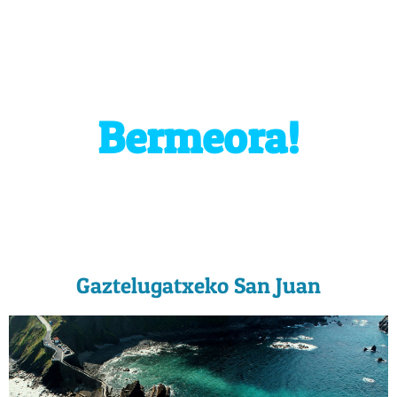
Ongi etorri
Bermeora!
Gaztelugatxeko San Juan