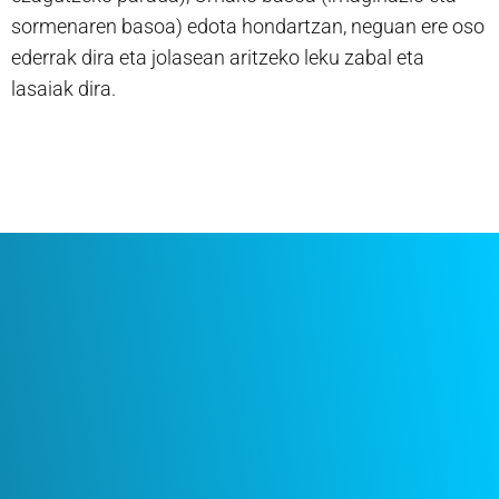
sormenaren basoa) edota hondartzan, neguan ere oso
ederrak dira eta jolasean aritzeko leku zabal eta
lasaiak dira.