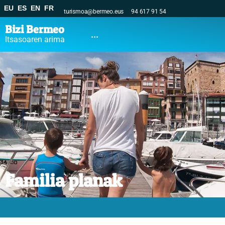
EU
ES
EN
FR
turismoa@bermeo.eus
94 617 91 54
Bizi Bermeo
...
Itsasoaren arima
Familia planak