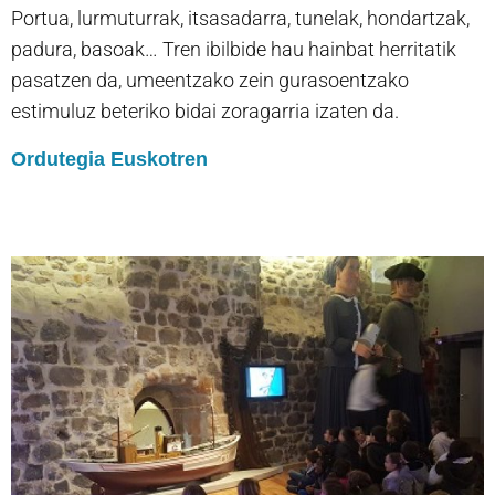
Portua, lurmuturrak, itsasadarra, tunelak, hondartzak,
padura, basoak… Tren ibilbide hau hainbat herritatik
pasatzen da, umeentzako zein gurasoentzako
estimuluz beteriko bidai zoragarria izaten da.
Ordutegia Euskotren