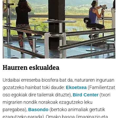
Haurren eskualdea
Urdaibai erreserba biosfera bat da, naturaren inguruan
gozatzeko hainbat toki daude:
(Familientzat
Ekoetxea
oso egokiak dire tailerrak dituzte),
(txori
Bird Center
migrarien nondik norakoak ezagutzeko leku
paregabea),
(bertoko animaliak gertutik
Basondo
ezagutzeko parada), Omako basoa (imaginazio eta