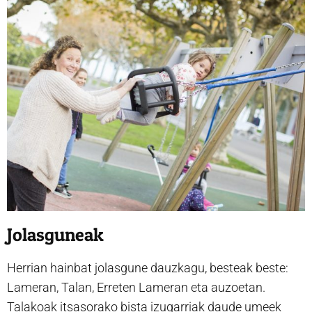
Jolasguneak
Herrian hainbat jolasgune dauzkagu, besteak beste:
Lameran, Talan, Erreten Lameran eta auzoetan.
Talakoak itsasorako bista izugarriak daude umeek