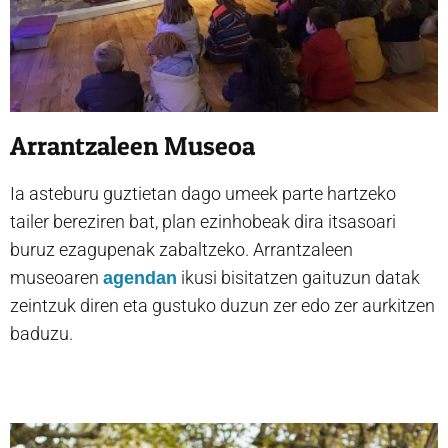
Arrantzaleen Museoa
Ia asteburu guztietan dago umeek parte hartzeko
tailer bereziren bat, plan ezinhobeak dira itsasoari
buruz ezagupenak zabaltzeko. Arrantzaleen
museoaren
ikusi bisitatzen gaituzun datak
agendan
zeintzuk diren eta gustuko duzun zer edo zer aurkitzen
baduzu.