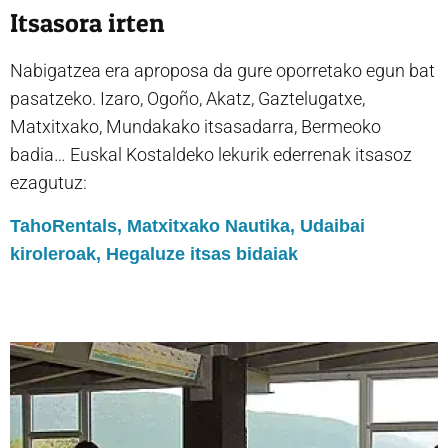
Itsasora irten
Nabigatzea era aproposa da gure oporretako egun bat
pasatzeko. Izaro, Ogoño, Akatz, Gaztelugatxe,
Matxitxako, Mundakako itsasadarra, Bermeoko
badia… Euskal Kostaldeko lekurik ederrenak itsasoz
ezagutuz:
TahoRentals,
Matxitxako Nautika,
Udaibai
kiroleroak,
Hegaluze itsas bidaiak