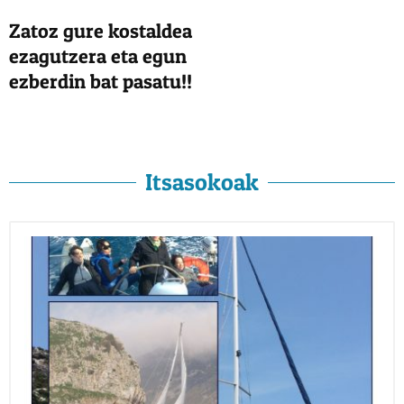
Zatoz gure kostaldea
ezagutzera eta egun
ezberdin bat pasatu!!
Itsasokoak