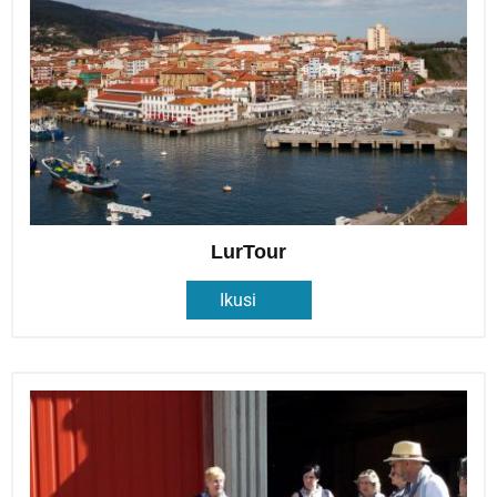
LurTour
Ikusi