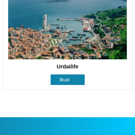
Urdailife
Ikusi