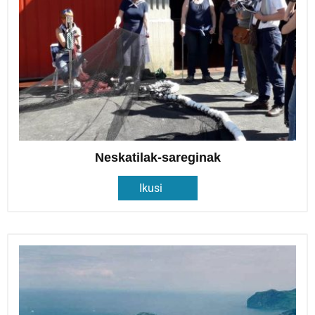
Neskatilak-sareginak
Ikusi