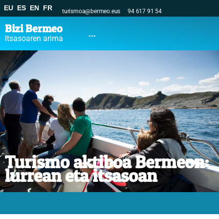
EU
ES
EN
FR
turismoa@bermeo.eus
94 617 91 54
Bizi Bermeo
...
Itsasoaren arima
Turismo aktiboa Bermeon:
lurrean eta itsasoan