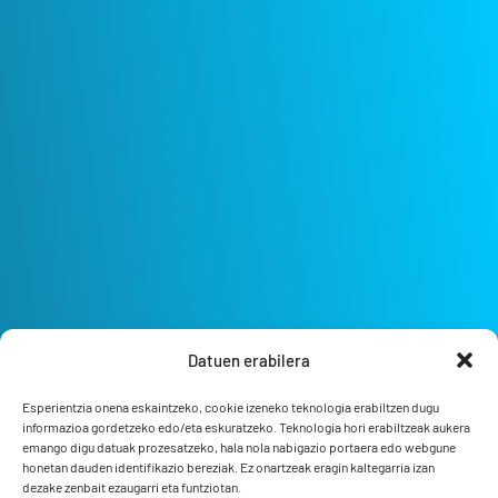
Datuen erabilera
Esperientzia onena eskaintzeko, cookie izeneko teknologia erabiltzen dugu
informazioa gordetzeko edo/eta eskuratzeko. Teknologia hori erabiltzeak aukera
emango digu datuak prozesatzeko, hala nola nabigazio portaera edo webgune
honetan dauden identifikazio bereziak. Ez onartzeak eragin kaltegarria izan
dezake zenbait ezaugarri eta funtziotan.