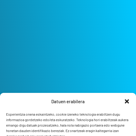
Datuen erabilera
Esperientzia onena eskaintzeko, cookie izeneko teknologia erabiltzen dugu
informazioa gordetzeko edo/eta eskuratzeko. Teknologia hori erabiltzeak aukera
emango digu datuak prozesatzeko, hala nola nabigazio portaera edo webgune
honetan dauden identifikazio bereziak. Ez onartzeak eragin kaltegarria izan
dezake zenbait ezaugarri eta funtziotan.