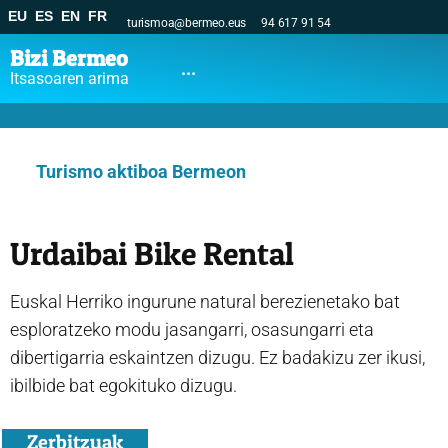
EU
ES
EN
FR
turismoa@bermeo.eus
94 617 91 54
Bizi Bermeo
...
Itsasoaren arima
Turismo aktiboa Bermeon
Urdaibai Bike Rental
Euskal Herriko ingurune natural berezienetako bat
esploratzeko modu jasangarri, osasungarri eta
dibertigarria eskaintzen dizugu. Ez badakizu zer ikusi,
ibilbide bat egokituko dizugu.
Zerbitzuak