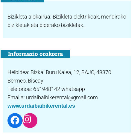
Bizikleta alokairua: Bizikleta elektrikoak, mendirako
bizikletak eta biderako bizikletak.
Informazio orokorra
Helbidea: Bizkai Buru Kalea, 12, BAJO, 48370
Bermeo, Biscay
Telefonoa: 651948142 whatsapp
Emaila: urdaibaibikerental@gmail.com
www.urdaibaibikerental.es