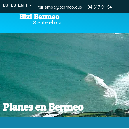
EU
ES
EN
FR
turismoa@bermeo.eus
94 617 91 54
Bizi Bermeo
Siente el mar
Planes en Bermeo