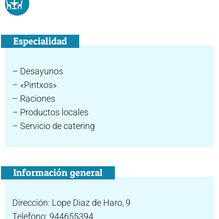
Especialidad
– Desayunos
– «Pintxos»
– Raciones
– Productos locales
– Servicio de catering
Información general
Dirección: Lope Diaz de Haro, 9
Telefono: 944655394