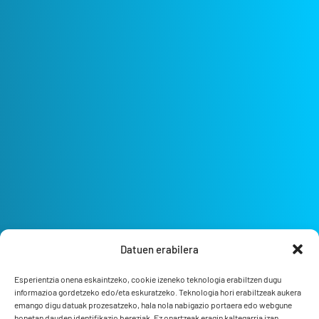
Datuen erabilera
Esperientzia onena eskaintzeko, cookie izeneko teknologia erabiltzen dugu
informazioa gordetzeko edo/eta eskuratzeko. Teknologia hori erabiltzeak aukera
emango digu datuak prozesatzeko, hala nola nabigazio portaera edo webgune
honetan dauden identifikazio bereziak. Ez onartzeak eragin kaltegarria izan