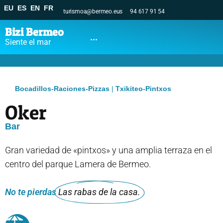
EU
ES
EN
FR
turismoa@bermeo.eus
94 617 91 54
Bizi Bermeo
...
Siente el mar
Bocadillos-Raciones-Pizzas
|
Txikiteo-Pintxos
Oker
Bar
Gran variedad de «pintxos» y una amplia terraza en el
centro del parque Lamera de Bermeo.
No te pierdas
Las rabas de la casa.