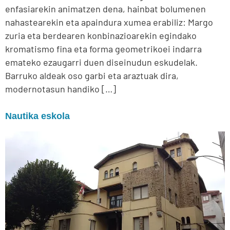
enfasiarekin animatzen dena, hainbat bolumenen
nahastearekin eta apaindura xumea erabiliz: Margo
zuria eta berdearen konbinazioarekin egindako
kromatismo fina eta forma geometrikoei indarra
emateko ezaugarri duen diseinudun eskudelak.
Barruko aldeak oso garbi eta araztuak dira,
modernotasun handiko […]
Nautika eskola