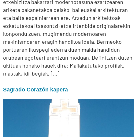
etxebizitza bakarrari modernotasuna ezartzearen
ariketa bakanetakoa delako, bai euskal arkitekturan
eta baita espainiarrean ere. Arzadun arkitektoak
eskatutakoa itsasontzi-etxe irtenbide originalarekin
konpondu zuen, mugimendu modernoaren
makinismoaren eragin handikoa ideia, Bermeoko
portuaren ikuspegi ederra duen malda handidun
orubean egoteari erantzun moduan. Definitzen duten
ukituak honako hauek dira: Mailakatutako profilak,
mastak, idi-begiak, […]
Sagrado Corazón kapera