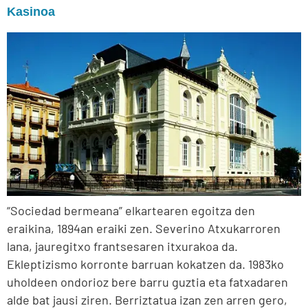
Kasinoa
“Sociedad bermeana” elkartearen egoitza den
eraikina, 1894an eraiki zen. Severino Atxukarroren
lana, jauregitxo frantsesaren itxurakoa da.
Ekleptizismo korronte barruan kokatzen da. 1983ko
uholdeen ondorioz bere barru guztia eta fatxadaren
alde bat jausi ziren. Berriztatua izan zen arren gero,