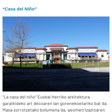
“Casa del Niño”
“La casa del niño” Euskal Herriko arkitektura
garaikideko art décoaren lan gorenekoetariko bat da.
Masa zorrotzetako bolumena da, geometrizazioaren