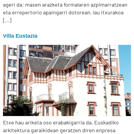
ageri da: masen arazketa formalaren azpimarratzean
eta errepertorio apaingarri dotorean, lau itxurakoa
[…]
Villa Eustazia
Etxe hau ariketa oso erabakigarria da, Euskadiko
arkitektura garaikidean geratzen diren enpresa