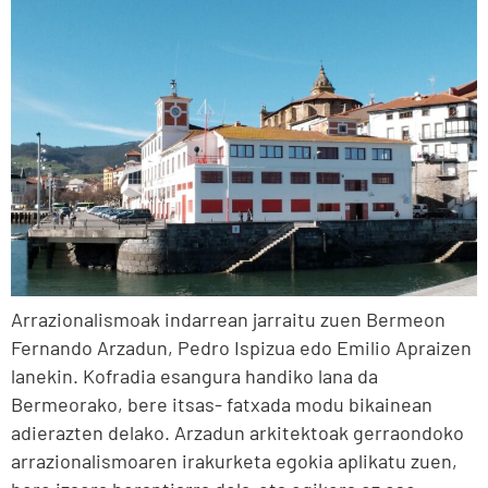
Arrazionalismoak indarrean jarraitu zuen Bermeon
Fernando Arzadun, Pedro Ispizua edo Emilio Apraizen
lanekin. Kofradia esangura handiko lana da
Bermeorako, bere itsas- fatxada modu bikainean
adierazten delako. Arzadun arkitektoak gerraondoko
arrazionalismoaren irakurketa egokia aplikatu zuen,