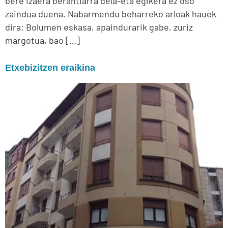
bere izaera berantiarra dela-eta egikera ez oso
zaindua duena. Nabarmendu beharreko arloak hauek
dira: Bolumen eskasa, apaindurarik gabe, zuriz
margotua, bao […]
Etxebizitzen eraikina