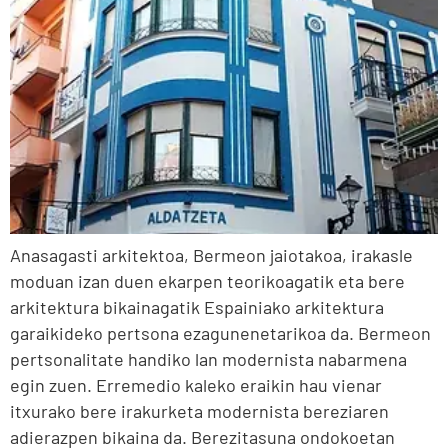
Anasagasti arkitektoa, Bermeon jaiotakoa, irakasle
moduan izan duen ekarpen teorikoagatik eta bere
arkitektura bikainagatik Espainiako arkitektura
garaikideko pertsona ezagunenetarikoa da. Bermeon
pertsonalitate handiko lan modernista nabarmena
egin zuen. Erremedio kaleko eraikin hau vienar
itxurako bere irakurketa modernista bereziaren
adierazpen bikaina da. Berezitasuna ondokoetan