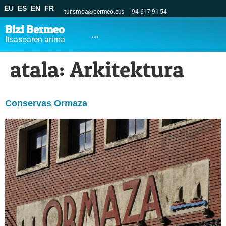
EU
ES
EN
FR
turismoa@bermeo.eus
94 617 91 54
Bizi Bermeo
...
Itsasoaren arima
atala:
Arkitektura
Conservas Ormaza