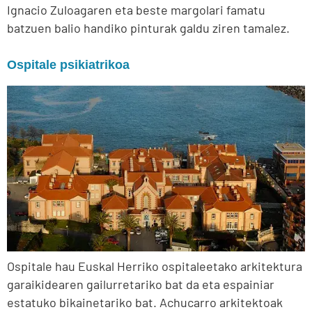
Ignacio Zuloagaren eta beste margolari famatu
batzuen balio handiko pinturak galdu ziren tamalez.
Ospitale psikiatrikoa
Ospitale hau Euskal Herriko ospitaleetako arkitektura
garaikidearen gailurretariko bat da eta espainiar
estatuko bikainetariko bat. Achucarro arkitektoak