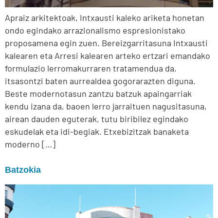
Apraiz arkitektoak, Intxausti kaleko ariketa honetan
ondo egindako arrazionalismo espresionistako
proposamena egin zuen. Bereizgarritasuna Intxausti
kalearen eta Arresi kalearen arteko ertzari emandako
formulazio lerromakurraren tratamendua da,
itsasontzi baten aurrealdea gogorarazten diguna.
Beste modernotasun zantzu batzuk apaingarriak
kendu izana da, baoen lerro jarraituen nagusitasuna,
airean dauden eguterak, tutu biribilez egindako
eskudelak eta idi-begiak. Etxebizitzak banaketa
moderno […]
Batzokia