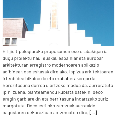
Erlijio tipologiarako proposamen oso erabakigarria
dugu proiektu hau, euskal, espainiar eta europar
arkitekturan erregistro modernoaren aplikazio
adibideak oso eskasak direlako. Ispizua arkitektoaren
irtenbidea bikaina da eta erabat erakargarria.
Berezitasuna dorrea ulertzeko modua da, aurreratuta
ipini zuena, planteamendu kubista batekin, déco
eragin garbiarekin eta berritasuna indartzeko zuriz
margotuta. Déco estiloko zantzuak aurrealde
nagusiaren dekorazioan antzematen dira, […]