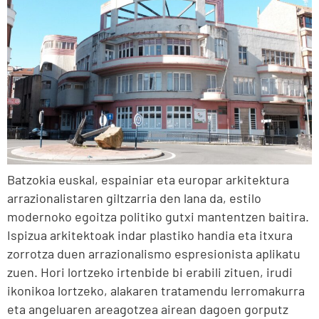
Batzokia euskal, espainiar eta europar arkitektura
arrazionalistaren giltzarria den lana da, estilo
modernoko egoitza politiko gutxi mantentzen baitira.
Ispizua arkitektoak indar plastiko handia eta itxura
zorrotza duen arrazionalismo espresionista aplikatu
zuen. Hori lortzeko irtenbide bi erabili zituen, irudi
ikonikoa lortzeko, alakaren tratamendu lerromakurra
eta angeluaren areagotzea airean dagoen gorputz