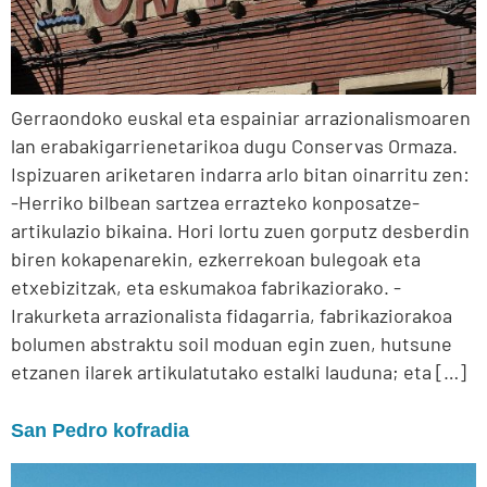
Gerraondoko euskal eta espainiar arrazionalismoaren
lan erabakigarrienetarikoa dugu Conservas Ormaza.
Ispizuaren ariketaren indarra arlo bitan oinarritu zen:
-Herriko bilbean sartzea errazteko konposatze-
artikulazio bikaina. Hori lortu zuen gorputz desberdin
biren kokapenarekin, ezkerrekoan bulegoak eta
etxebizitzak, eta eskumakoa fabrikaziorako. -
Irakurketa arrazionalista fidagarria, fabrikaziorakoa
bolumen abstraktu soil moduan egin zuen, hutsune
etzanen ilarek artikulatutako estalki lauduna; eta […]
San Pedro kofradia