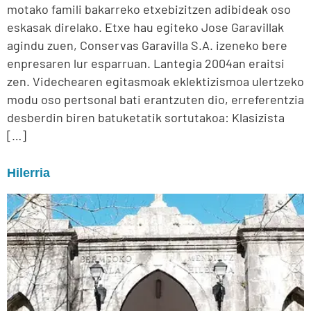
motako famili bakarreko etxebizitzen adibideak oso
eskasak direlako. Etxe hau egiteko Jose Garavillak
agindu zuen, Conservas Garavilla S.A. izeneko bere
enpresaren lur esparruan. Lantegia 2004an eraitsi
zen. Videchearen egitasmoak eklektizismoa ulertzeko
modu oso pertsonal bati erantzuten dio, erreferentzia
desberdin biren batuketatik sortutakoa: Klasizista
[…]
Hilerria