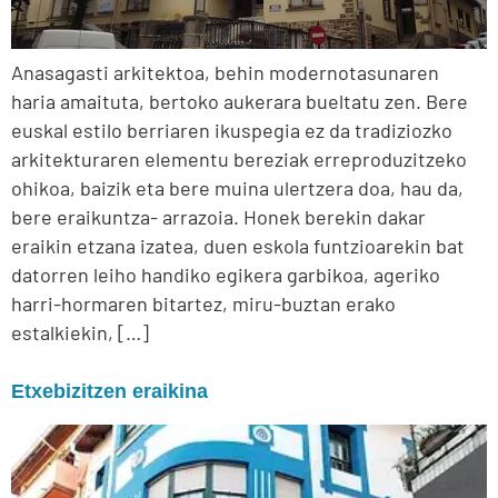
Anasagasti arkitektoa, behin modernotasunaren
haria amaituta, bertoko aukerara bueltatu zen. Bere
euskal estilo berriaren ikuspegia ez da tradiziozko
arkitekturaren elementu bereziak erreproduzitzeko
ohikoa, baizik eta bere muina ulertzera doa, hau da,
bere eraikuntza- arrazoia. Honek berekin dakar
eraikin etzana izatea, duen eskola funtzioarekin bat
datorren leiho handiko egikera garbikoa, ageriko
harri-hormaren bitartez, miru-buztan erako
estalkiekin, […]
Etxebizitzen eraikina