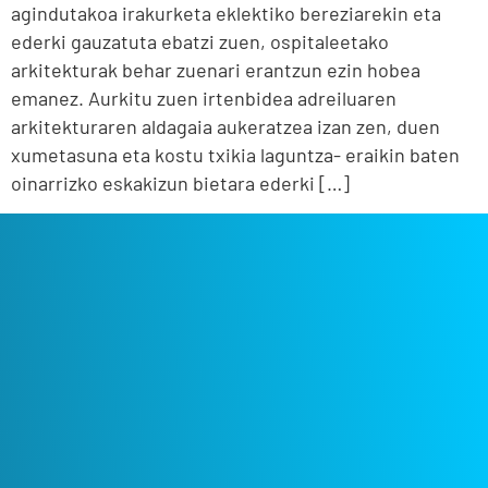
agindutakoa irakurketa eklektiko bereziarekin eta
ederki gauzatuta ebatzi zuen, ospitaleetako
arkitekturak behar zuenari erantzun ezin hobea
emanez. Aurkitu zuen irtenbidea adreiluaren
arkitekturaren aldagaia aukeratzea izan zen, duen
xumetasuna eta kostu txikia laguntza- eraikin baten
oinarrizko eskakizun bietara ederki […]