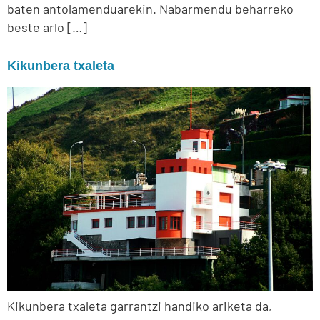
baten antolamenduarekin. Nabarmendu beharreko
beste arlo […]
Kikunbera txaleta
Kikunbera txaleta garrantzi handiko ariketa da,