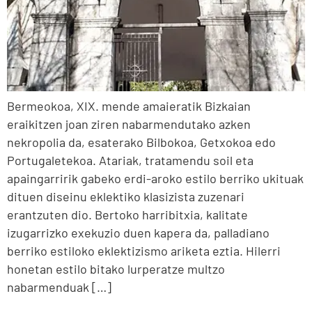
Bermeokoa, XIX. mende amaieratik Bizkaian
eraikitzen joan ziren nabarmendutako azken
nekropolia da, esaterako Bilbokoa, Getxokoa edo
Portugaletekoa. Atariak, tratamendu soil eta
apaingarririk gabeko erdi-aroko estilo berriko ukituak
dituen diseinu eklektiko klasizista zuzenari
erantzuten dio. Bertoko harribitxia, kalitate
izugarrizko exekuzio duen kapera da, palladiano
berriko estiloko eklektizismo ariketa eztia. Hilerri
honetan estilo bitako lurperatze multzo
nabarmenduak […]