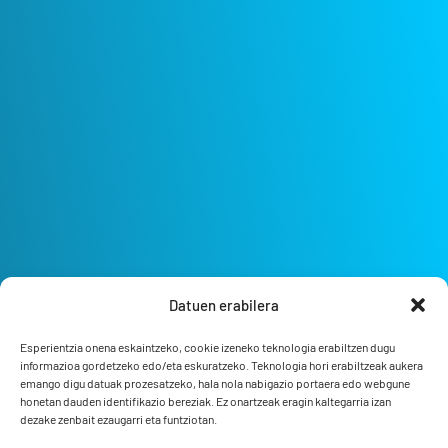
Datuen erabilera
Esperientzia onena eskaintzeko, cookie izeneko teknologia erabiltzen dugu
informazioa gordetzeko edo/eta eskuratzeko. Teknologia hori erabiltzeak aukera
emango digu datuak prozesatzeko, hala nola nabigazio portaera edo webgune
honetan dauden identifikazio bereziak. Ez onartzeak eragin kaltegarria izan
dezake zenbait ezaugarri eta funtziotan.