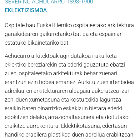
SEVERINO ACHUCARRO, 1893-1900
EKLEKTIZISMOA
Ospitale hau Euskal Herriko ospitaleetako arkitektura
garaikidearen gailurretariko bat da eta espainiar
estatuko bikainetariko bat.
Achucarro arkitektoak agindutakoa irakurketa
eklektiko bereziarekin eta ederki gauzatuta ebatzi
zuen, ospitaleetako arkitekturak behar zuenari
erantzun ezin hobea emanez. Aurkitu zuen irtenbidea
adreiluaren arkitekturaren aldagaia aukeratzea izan
zen, duen xumetasuna eta kostu txikia laguntza-
eraikin baten oinarrizko eskakizun bietara ederki
egokitzen delako, arrazionaltasunera eta doitutako
eraikitze aurrekontura. Eklektikotasuna, edertasun
handiko erabilera plastikoa duen adreilua erabiltzean