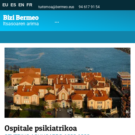
EU
ES
EN
FR
turismoa@bermeo.eus
94 617 91 54
Bizi Bermeo
...
Itsasoaren arima
Ospitale psikiatrikoa