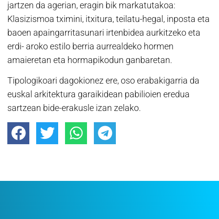
jartzen da agerian, eragin bik markatutakoa:
Klasizismoa tximini, itxitura, teilatu-hegal, inposta eta
baoen apaingarritasunari irtenbidea aurkitzeko eta
erdi- aroko estilo berria aurrealdeko hormen
amaieretan eta hormapikodun ganbaretan.
Tipologikoari dagokionez ere, oso erabakigarria da
euskal arkitektura garaikidean pabilioien eredua
sartzean bide-erakusle izan zelako.