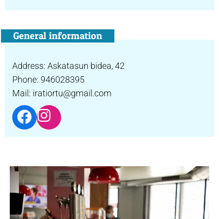
General information
Address: Askatasun bidea, 42
Phone: 946028395
Mail: iratiortu@gmail.com