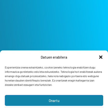
Datuen erabilera
Esperientzia onena eskaintzeko, cookie izeneko teknologia erabiltzen dugu
informazioa gordetzeko edo/eta eskuratzeko. Teknologia hori erabiltzeak aukera
emango digu datuak prozesatzeko, hala nola nabigazio portaera edo webgune
honetan dauden identifikazio bereziak. Ez onartzeak eragin kaltegarria izan
dezake zenbait ezaugarri eta funtziotan.
Onartu
Bizi Bermeo