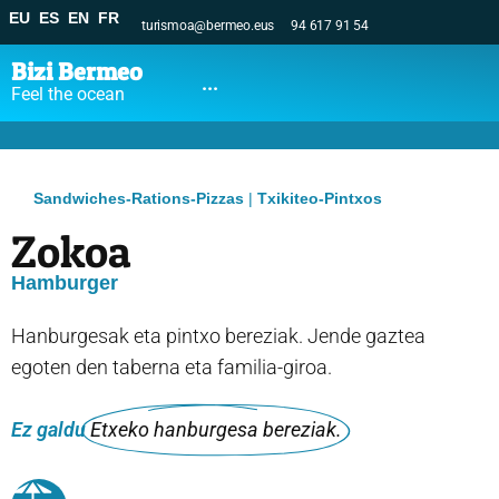
EU
ES
EN
FR
turismoa@bermeo.eus
94 617 91 54
Bizi Bermeo
...
Feel the ocean
Sandwiches-Rations-Pizzas
|
Txikiteo-Pintxos
Zokoa
Hamburger
Hanburgesak eta pintxo bereziak. Jende gaztea
egoten den taberna eta familia-giroa.
Ez galdu
Etxeko hanburgesa bereziak.