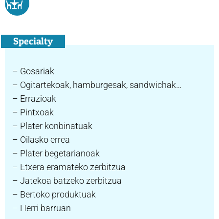
Specialty
– Gosariak
– Ogitartekoak, hamburgesak, sandwichak…
– Errazioak
– Pintxoak
– Plater konbinatuak
– Oilasko errea
– Plater begetarianoak
– Etxera eramateko zerbitzua
– Jatekoa batzeko zerbitzua
– Bertoko produktuak
– Herri barruan