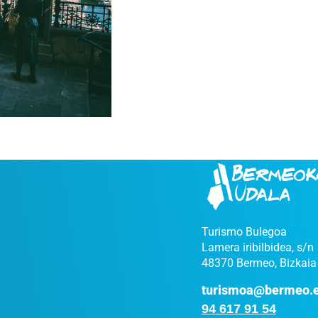
Turismo Bulegoa
Lamera iribilbidea, s/n
48370 Bermeo, Bizkaia
turismoa@bermeo.
94 617 91 54