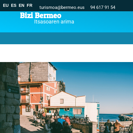
EU
ES
EN
FR
turismoa@bermeo.eus
94 617 91 54
Bizi Bermeo
Itsasoaren arima