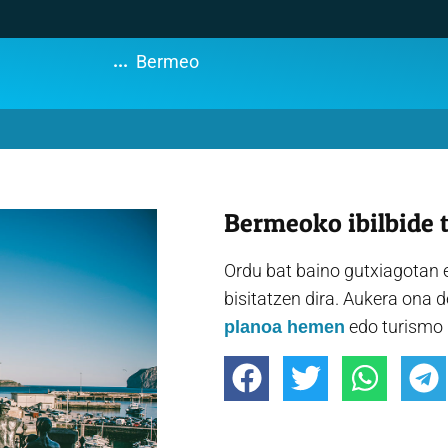
...
Bermeo
Bermeoko ibilbide 
Ordu bat baino gutxiagotan e
bisitatzen dira. Aukera ona 
edo turismo 
planoa hemen