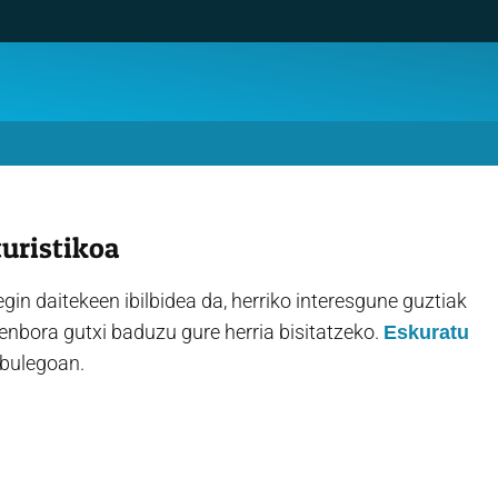
turistikoa
gin daitekeen ibilbidea da, herriko interesgune guztiak
denbora gutxi baduzu gure herria bisitatzeko.
Eskuratu
bulegoan.