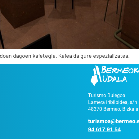
doan dagoen kafetegia. Kafea da gure espezializatea.
Turismo Bulegoa
Lamera iribilbidea, s/n
48370 Bermeo, Bizkaia
turismoa@bermeo.
94 617 91 54