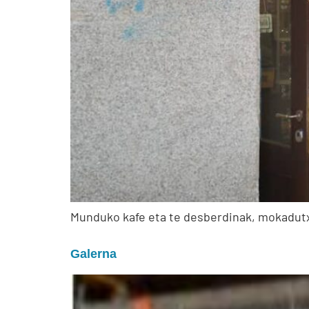
Munduko kafe eta te desberdinak, mokadutx
Galerna