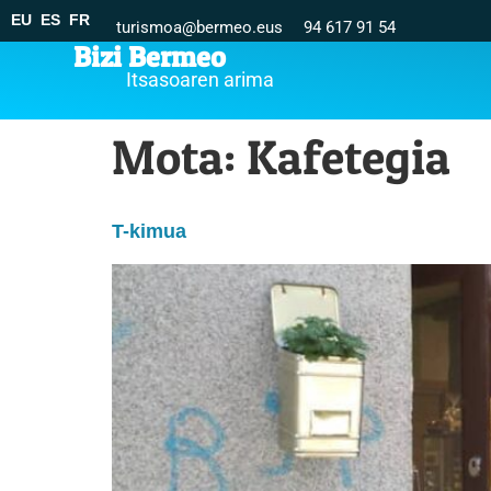
EU
ES
FR
turismoa@bermeo.eus
94 617 91 54
Bizi Bermeo
Itsasoaren arima
Mota:
Kafetegia
T-kimua