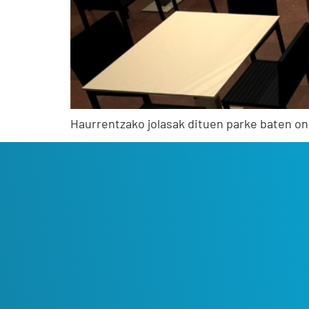
Haurrentzako jolasak dituen parke baten on