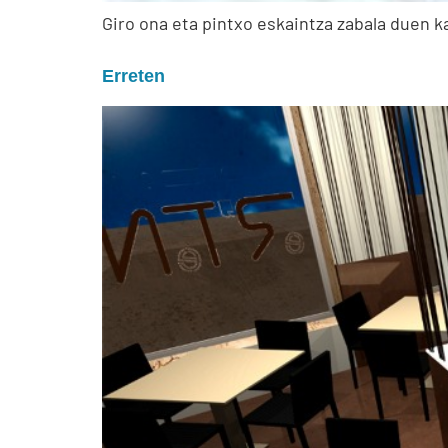
Giro ona eta pintxo eskaintza zabala duen k
Erreten