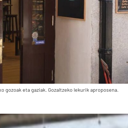
o gozoak eta gaziak. Gozaltzeko lekurik aproposena.