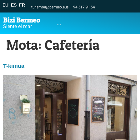
EU
ES
FR
turismoa@bermeo.eus
94 617 91 54
Bizi Bermeo
...
Siente el mar
Mota:
Cafetería
T-kimua