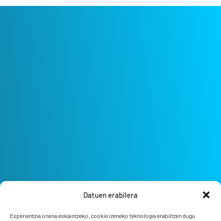
Datuen erabilera
Esperientzia onena eskaintzeko, cookie izeneko teknologia erabiltzen dugu