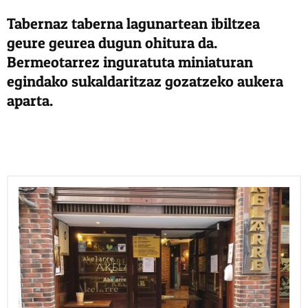
Tabernaz taberna lagunartean ibiltzea
geure geurea dugun ohitura da.
Bermeotarrez inguratuta miniaturan
egindako sukaldaritzaz gozatzeko aukera
aparta.