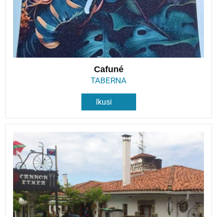
Cafuné
TABERNA
Ikusi