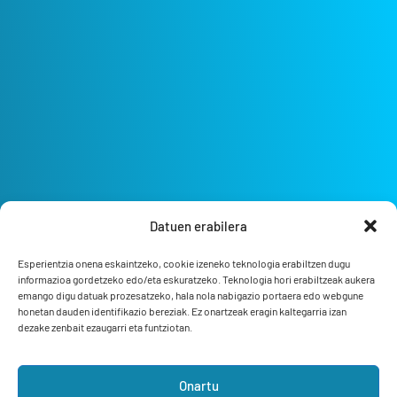
Datuen erabilera
Esperientzia onena eskaintzeko, cookie izeneko teknologia erabiltzen dugu
informazioa gordetzeko edo/eta eskuratzeko. Teknologia hori erabiltzeak aukera
emango digu datuak prozesatzeko, hala nola nabigazio portaera edo webgune
honetan dauden identifikazio bereziak. Ez onartzeak eragin kaltegarria izan
dezake zenbait ezaugarri eta funtziotan.
Onartu