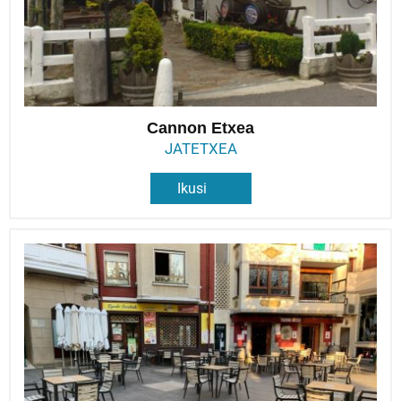
Cannon Etxea
JATETXEA
Ikusi