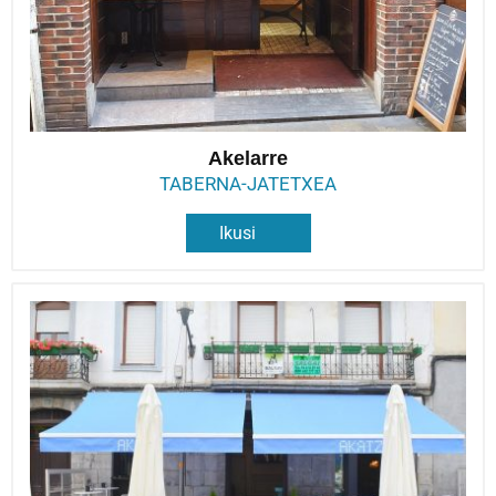
Akelarre
TABERNA-JATETXEA
Ikusi