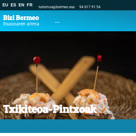
EU
ES
EN
FR
turismoa@bermeo.eus
94 617 91 54
Bizi Bermeo
...
Itsasoaren arima
Txikiteoa-Pintxoak