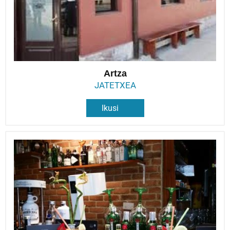
Artza
JATETXEA
Ikusi