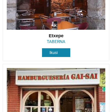
Etxepe
TABERNA
Ikusi