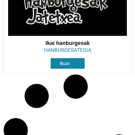
Ikai hanburgesak
HANBURGESATEGIA
Ikusi