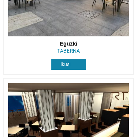
Eguzki
TABERNA
Ikusi