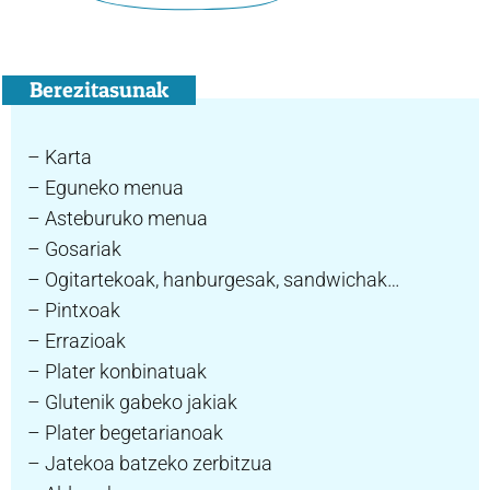
Berezitasunak
– Karta
– Eguneko menua
– Asteburuko menua
– Gosariak
– Ogitartekoak, hanburgesak, sandwichak…
– Pintxoak
– Errazioak
– Plater konbinatuak
– Glutenik gabeko jakiak
– Plater begetarianoak
– Jatekoa batzeko zerbitzua