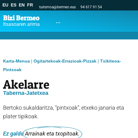
EU
ES
EN
FR
turismoa@bermeo.eus
94 617 91 54
Bizi Bermeo
...
Itsasoaren arima
Karta-Menua
|
Ogitartekoak-Errazioak-Pizzak
|
Txikiteoa-
Pintxoak
Akelarre
Taberna-Jatetxea
Bertoko sukaldaritza, “pintxoak”, etxeko janaria eta
plater tipikoak.
Ez galdu
Arrainak eta txopitoak.