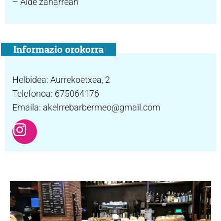
– Alde zaharrean
Informazio orokorra
Helbidea: Aurrekoetxea, 2
Telefonoa: 675064176
Emaila: akelrrebarbermeo@gmail.com