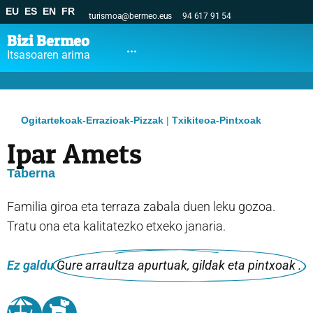
EU
ES
EN
FR
turismoa@bermeo.eus
94 617 91 54
Bizi Bermeo
...
Itsasoaren arima
Ogitartekoak-Errazioak-Pizzak
|
Txikiteoa-Pintxoak
Ipar Amets
Taberna
Familia giroa eta terraza zabala duen leku gozoa.
Tratu ona eta kalitatezko etxeko janaria.
Ez galdu
Gure arraultza apurtuak, gildak eta pintxoak .