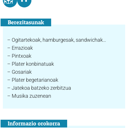
Berezitasunak
– Ogitartekoak, hamburgesak, sandwichak…
– Errazioak
– Pintxoak
– Plater konbinatuak
– Gosariak
– Plater begetarianoak
– Jatekoa batzeko zerbitzua
– Musika zuzenean
Informazio orokorra