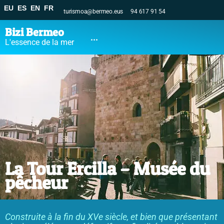
EU
ES
EN
FR
turismoa@bermeo.eus
94 617 91 54
Bizi Bermeo
...
L'essence de la mer
La Tour Ercilla – Musée du
pêcheur
Construite à la fin du XVe siècle, et bien que présentant