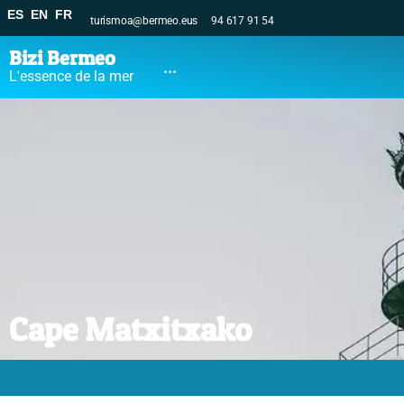
ES
EN
FR
turismoa@bermeo.eus
94 617 91 54
Bizi Bermeo
...
L'essence de la mer
Cape Matxitxako