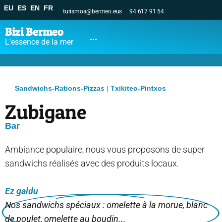
EU
ES
EN
FR
turismoa@bermeo.eus
94 617 91 54
Bizi Bermeo
...
L'essence de la mer
Sandwichs-Rations-Pizzas
|
Txikiteo-Pintxos
Zubigane
Bar
Ambiance populaire, nous vous proposons de super
sandwichs réalisés avec des produits locaux.
Ez galdu
Nos sandwichs spéciaux : omelette à la morue, blanc
de poulet, omelette au boudin...