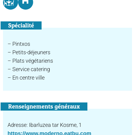
Spécialité
– Pintxos
– Petits-déjeuners
– Plats végétariens
– Service catering
– En centre ville
Renseignements généraux
Adresse: Ibarluzea tar Kosme, 1
https://www.moderno.eatbu.com