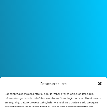
Datuen erabilera
Esperientzia onena eskaintzeko, cookie izeneko teknologia erabiltzen dugu
informazioa gordetzeko edo/eta eskuratzeko. Teknologia hori erabiltzeak aukera
emango digu datuak prozesatzeko, hala nola nabigazio portaera edo webgune
honetan dauden identifikazio bereziak. Ez onartzeak eragin kaltegarria izan