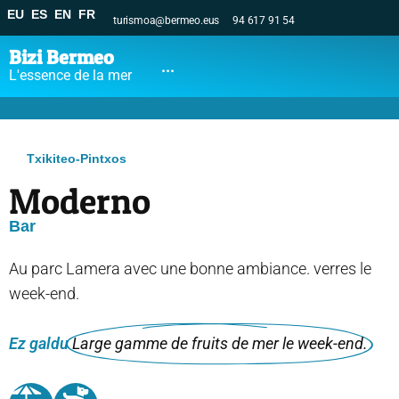
EU
ES
EN
FR
turismoa@bermeo.eus
94 617 91 54
Bizi Bermeo
...
L'essence de la mer
Txikiteo-Pintxos
Moderno
Bar
Au parc Lamera avec une bonne ambiance. verres le
week-end.
Ez galdu
Large gamme de fruits de mer le week-end.