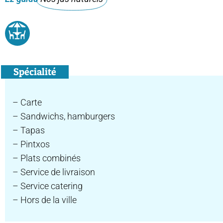
Spécialité
– Carte
– Sandwichs, hamburgers
– Tapas
– Pintxos
– Plats combinés
– Service de livraison
– Service catering
– Hors de la ville