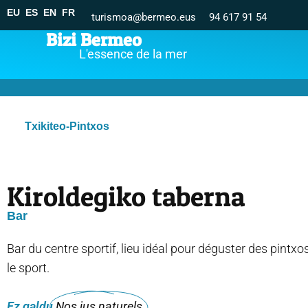
EU
ES
EN
FR
turismoa@bermeo.eus
94 617 91 54
Bizi Bermeo
L'essence de la mer
Txikiteo-Pintxos
Kiroldegiko taberna
Bar
Bar du centre sportif, lieu idéal pour déguster des pintxo
le sport.
Ez galdu
Nos jus naturels