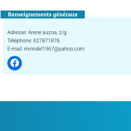
Renseignements généraux
Adresse: Arene auzoa, z/g
Téléphone: 627871876
E-mail: mirindel1967@yahoo.com