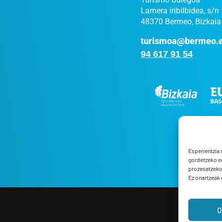
Lamera iribilbidea, s/n
48370 Bermeo, Bizkaia
turismoa@bermeo.
94 617 91 54
Esperientzia 
gordetzeko e
prozesatzeko,
Ez onartzeak e
O