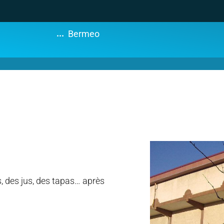
...
Bermeo
s, des jus, des tapas… après