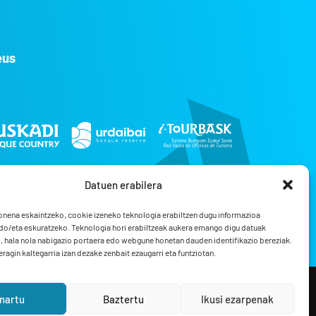
eus
Datuen erabilera
onena eskaintzeko, cookie izeneko teknologia erabiltzen dugu informazioa
do/eta eskuratzeko. Teknologia hori erabiltzeak aukera emango digu datuak
 hala nola nabigazio portaera edo webgune honetan dauden identifikazio bereziak.
ragin kaltegarria izan dezake zenbait ezaugarri eta funtziotan.
Web development
Normak
nartu
Baztertu
Ikusi ezarpenak
Photography
Izaro Abaroa