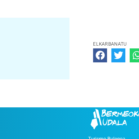
ELKARBANATU
Turismo Bulegoa