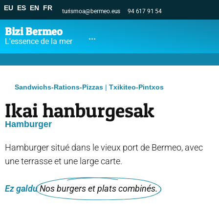
EU
ES
EN
FR
turismoa@bermeo.eus
94 617 91 54
Bizi Bermeo
...
L'essence de la mer
Sandwichs-Rations-Pizzas
|
Txikiteo-Pintxos
Ikai hanburgesak
Hamburger
Hamburger situé dans le vieux port de Bermeo, avec
une terrasse et une large carte.
Ez galdu
Nos burgers et plats combinés.