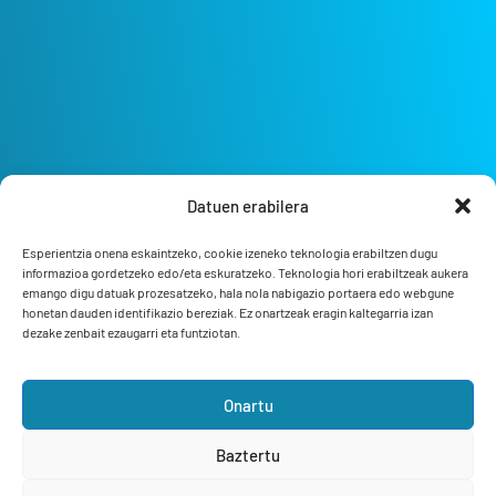
Datuen erabilera
Esperientzia onena eskaintzeko, cookie izeneko teknologia erabiltzen dugu
informazioa gordetzeko edo/eta eskuratzeko. Teknologia hori erabiltzeak aukera
emango digu datuak prozesatzeko, hala nola nabigazio portaera edo webgune
honetan dauden identifikazio bereziak. Ez onartzeak eragin kaltegarria izan
dezake zenbait ezaugarri eta funtziotan.
Onartu
Bizi Bermeo
L'essence de la mer
Baztertu