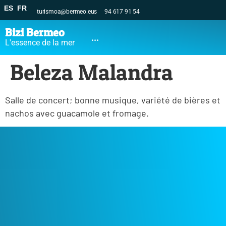
ES
FR
turismoa@bermeo.eus
94 617 91 54
Bizi Bermeo
...
L'essence de la mer
Beleza Malandra
Salle de concert; bonne musique, variété de bières et
nachos avec guacamole et fromage.