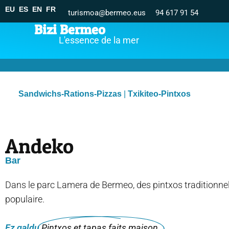
EU
ES
EN
FR
turismoa@bermeo.eus
94 617 91 54
Bizi Bermeo
L'essence de la mer
Sandwichs-Rations-Pizzas
|
Txikiteo-Pintxos
Andeko
Bar
Dans le parc Lamera de Bermeo, des pintxos traditionne
populaire.
Ez galdu
Pintxos et tapas faits maison.