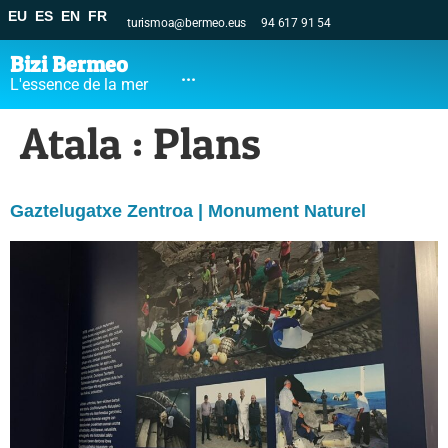
EU
ES
EN
FR
turismoa@bermeo.eus
94 617 91 54
Bizi Bermeo
...
L'essence de la mer
Atala :
Plans
Gaztelugatxe Zentroa | Monument Naturel