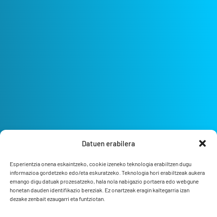
Datuen erabilera
Esperientzia onena eskaintzeko, cookie izeneko teknologia erabiltzen dugu
informazioa gordetzeko edo/eta eskuratzeko. Teknologia hori erabiltzeak aukera
emango digu datuak prozesatzeko, hala nola nabigazio portaera edo webgune
honetan dauden identifikazio bereziak. Ez onartzeak eragin kaltegarria izan
dezake zenbait ezaugarri eta funtziotan.