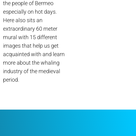
the people of Bermeo
especially on hot days.
Here also sits an
extraordinary 60 meter
mural with 15 different
images that help us get
acquainted with and learn
more about the whaling
industry of the medieval
period.