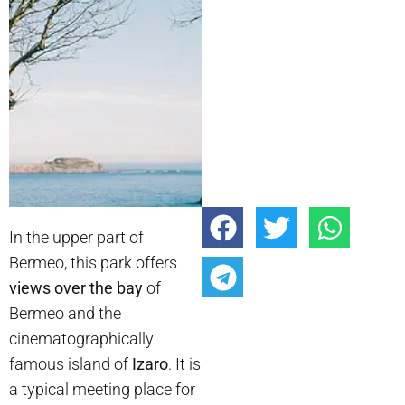
In the upper part of
Bermeo, this park offers
views over the bay
of
Bermeo and the
cinematographically
famous island of
Izaro
. It is
a typical meeting place for