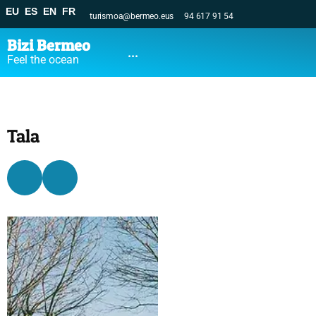
EU
ES
EN
FR
turismoa@bermeo.eus
94 617 91 54
Bizi Bermeo
...
Feel the ocean
Tala