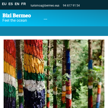
EU
ES
EN
FR
turismoa@bermeo.eus
94 617 91 54
Bizi Bermeo
...
Feel the ocean