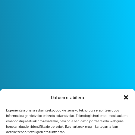
Datuen erabilera
Esperientzia onena eskaintzeko, cookie izeneko teknologia erabiltzen dugu
informazioa gordetzeko edo/eta eskuratzeko. Teknologia hori erabiltzeak aukera
emango digu datuak prozesatzeko, hala nola nabigazio portaera edo webgune
honetan dauden identifikazio bereziak. Ez onartzeak eragin kaltegarria izan
dezake zenbait ezaugarri eta funtziotan.