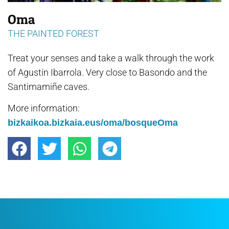
Oma
THE PAINTED FOREST
Treat your senses and take a walk through the work
of Agustín Ibarrola. Very close to Basondo and the
Santimamiñe caves.
​More information:
bizkaikoa.bizkaia.eus/oma/bosqueOma