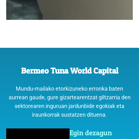
Bermeo Tuna World Capital
Mundu-mailako etorkizuneko erronka baten
aurrean gaude, gure gizartearentzat giltzarria den
sektorearen inguruan jardunbide egokiak eta
iraunkorrak sustatzen dituena.
Egin dezagun