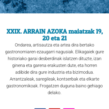
XXIX. ARRAIN AZOKA maiatzak 19,
20 eta 21
Ondarea, artisautza eta artea dira bertako
gastronomiaren ezaugarri nagusiak. Elikagaiek gure
historiako garai desberdinak islatzen dituzte, izan
ginena eta garena erakusten dute, eta horren
adibide dira gure industria eta bizimodua.
Arrantzaleak, saregileak, kontserbak eta elkarte
gastronomikoak. Frogatzen duguna baino gehiago
delako.