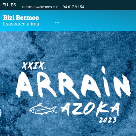
EU
ES
turismoa@bermeo.eus
94 617 91 54
Bizi Bermeo
...
Itsasoaren arima