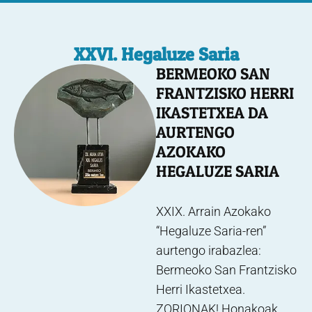
XXVI. Hegaluze Saria
BERMEOKO SAN
FRANTZISKO HERRI
IKASTETXEA DA
AURTENGO
AZOKAKO
HEGALUZE SARIA
XXIX. Arrain Azokako
“Hegaluze Saria-ren”
aurtengo irabazlea:
Bermeoko San Frantzisko
Herri Ikastetxea.
ZORIONAK! Honakoak