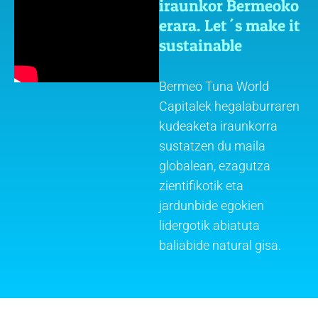
iraunkor Bermeoko
erara. Let´s make it
sustainable
Bermeo Tuna World
Capitalek hegalaburraren
kudeaketa iraunkorra
sustatzen du maila
globalean, ezagutza
zientifikotik eta
jardunbide egokien
lidergotik abiatuta
baliabide natural gisa.