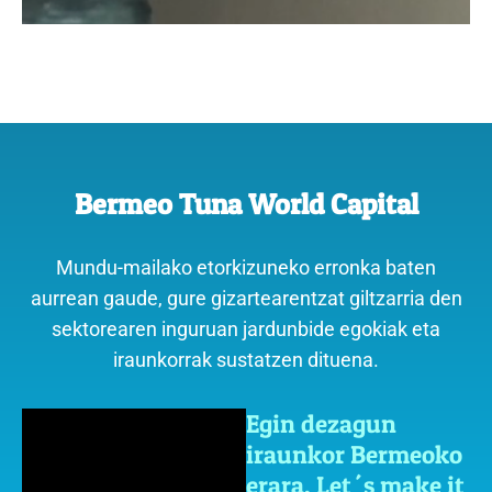
Bermeo Tuna World Capital
Mundu-mailako etorkizuneko erronka baten
aurrean gaude, gure gizartearentzat giltzarria den
sektorearen inguruan jardunbide egokiak eta
iraunkorrak sustatzen dituena.
Egin dezagun
iraunkor Bermeoko
erara. Let´s make it