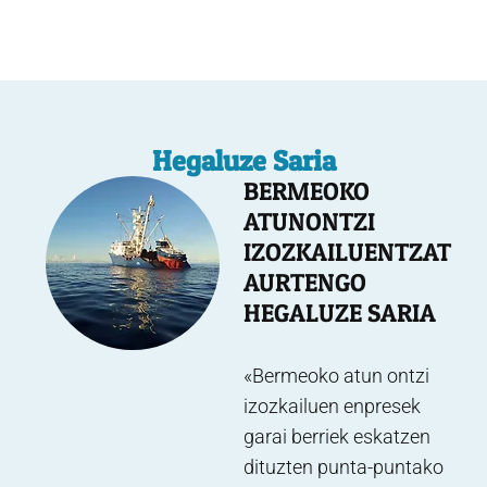
Hegaluze Saria
BERMEOKO
ATUNONTZI
IZOZKAILUENTZAT
AURTENGO
HEGALUZE SARIA
«Bermeoko atun ontzi
izozkailuen enpresek
garai berriek eskatzen
dituzten punta-puntako