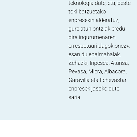
teknologia dute, eta, beste
toki batzuetako
enpresekin alderatuz,
gure atun ontziak eredu
dira ingurumenaren
errespetuari dagokionez»,
esan du epaimahaiak.
Zehazki, Inpesca, Atunsa,
Pevasa, Micra, Albacora,
Garavilla eta Echevastar
enpresek jasoko dute
saria.