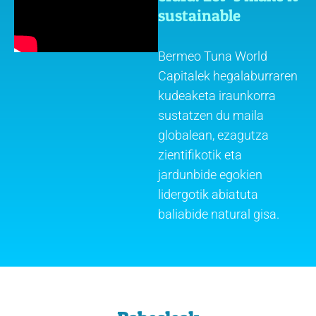
sustainable
Bermeo Tuna World
Capitalek hegalaburraren
kudeaketa iraunkorra
sustatzen du maila
globalean, ezagutza
zientifikotik eta
jardunbide egokien
lidergotik abiatuta
baliabide natural gisa.