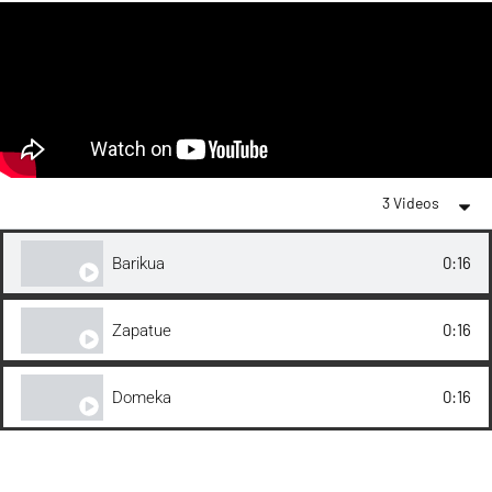
3 Videos
0:16
Barikua
0:16
Zapatue
0:16
Domeka