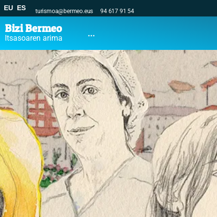
EU
ES
turismoa@bermeo.eus
94 617 91 54
Bizi Bermeo
...
Itsasoaren arima