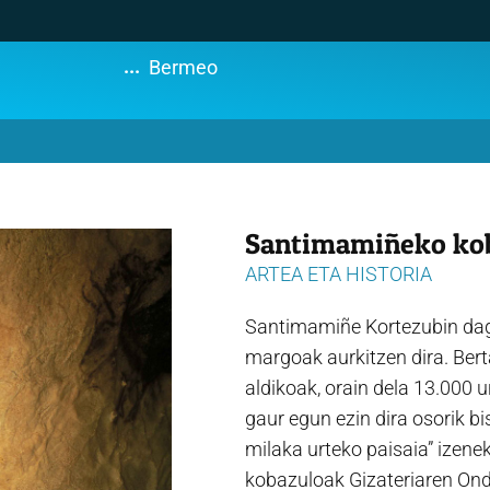
...
Bermeo
Santimamiñeko ko
ARTEA ETA HISTORIA
Santimamiñe Kortezubin dago
margoak aurkitzen dira. Ber
aldikoak, orain dela 13.000 
gaur egun ezin dira osorik b
milaka urteko paisaia” izene
kobazuloak Gizateriaren Ondar