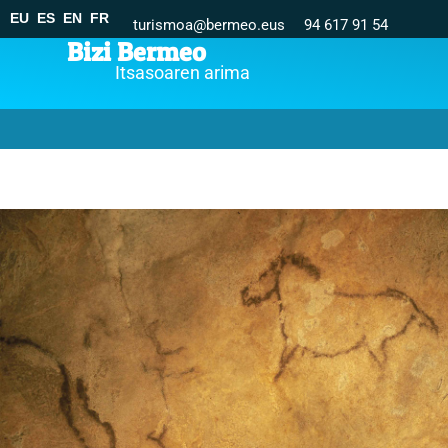
EU
ES
EN
FR
turismoa@bermeo.eus
94 617 91 54
Bizi Bermeo
Itsasoaren arima