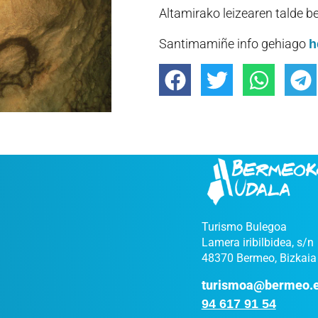
Altamirako leizearen talde b
Santimamiñe info gehiago
h
Turismo Bulegoa
Lamera iribilbidea, s/n
48370 Bermeo, Bizkaia
turismoa@bermeo.
94 617 91 54