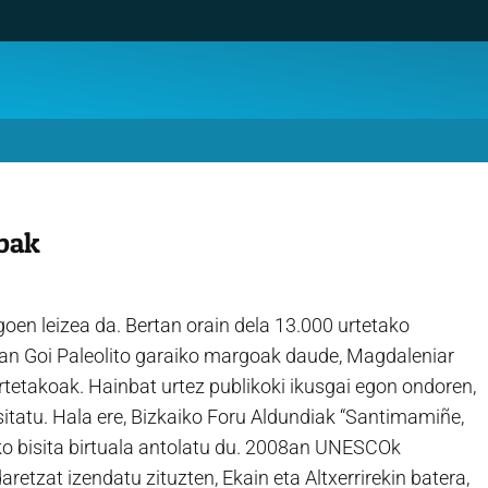
bak
en leizea da. Bertan orain dela 13.000 urtetako
tan Goi Paleolito garaiko margoak daude, Magdaleniar
urtetakoak. Hainbat urtez publikoki ikusgai egon ondoren,
isitatu. Hala ere, Bizkaiko Foru Aldundiak “Santimamiñe,
ko bisita birtuala antolatu du. 2008an UNESCOk
etzat izendatu zituzten, Ekain eta Altxerrirekin batera,