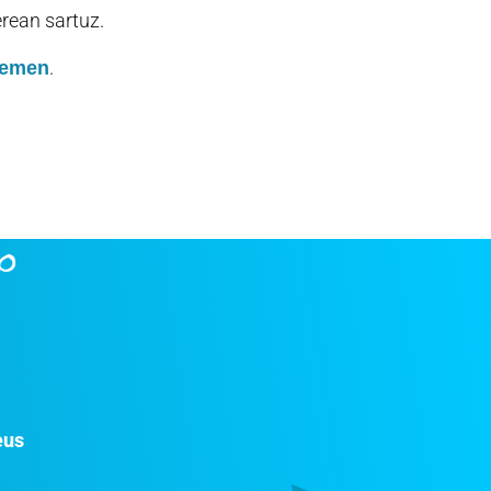
erean sartuz.
.
emen
eus