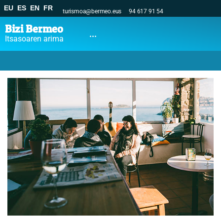
EU
ES
EN
FR
turismoa@bermeo.eus
94 617 91 54
Bizi Bermeo
...
Itsasoaren arima