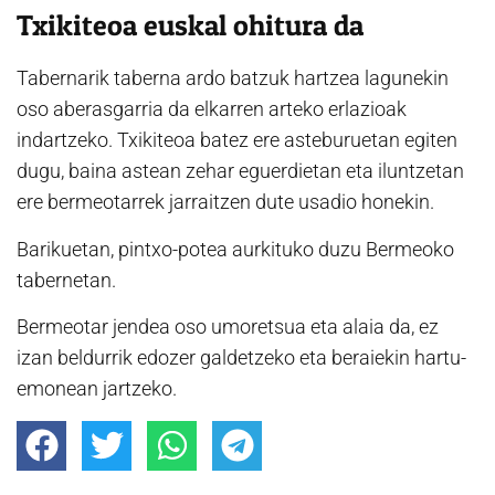
Txikiteoa euskal ohitura da
Tabernarik taberna ardo batzuk hartzea lagunekin
oso aberasgarria da elkarren arteko erlazioak
indartzeko. Txikiteoa batez ere asteburuetan egiten
dugu, baina astean zehar eguerdietan eta iluntzetan
ere bermeotarrek jarraitzen dute usadio honekin.
Barikuetan, pintxo-potea aurkituko duzu Bermeoko
tabernetan.
Bermeotar jendea oso umoretsua eta alaia da, ez
izan beldurrik edozer galdetzeko eta beraiekin hartu-
emonean jartzeko.