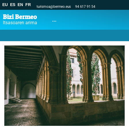
EU
ES
EN
FR
turismoa@bermeo.eus
94 617 91 54
Bizi Bermeo
...
Itsasoaren arima