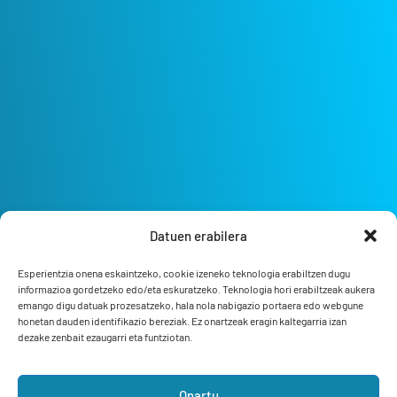
Datuen erabilera
Esperientzia onena eskaintzeko, cookie izeneko teknologia erabiltzen dugu
informazioa gordetzeko edo/eta eskuratzeko. Teknologia hori erabiltzeak aukera
emango digu datuak prozesatzeko, hala nola nabigazio portaera edo webgune
honetan dauden identifikazio bereziak. Ez onartzeak eragin kaltegarria izan
dezake zenbait ezaugarri eta funtziotan.
Onartu