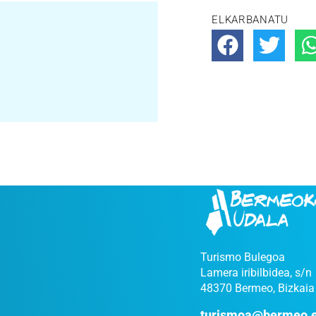
ELKARBANATU
Turismo Bulegoa
Lamera iribilbidea, s/n
48370 Bermeo, Bizkaia
turismoa@bermeo.