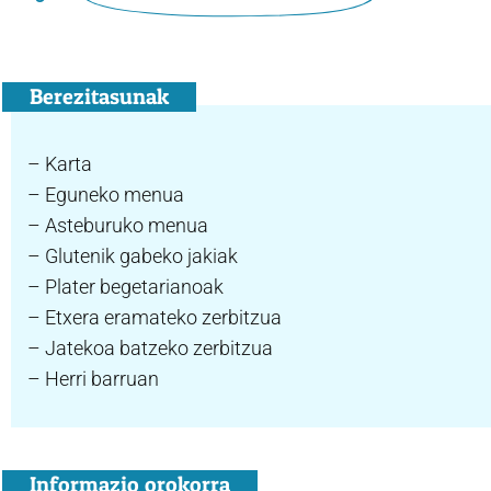
Berezitasunak
– Karta
– Eguneko menua
– Asteburuko menua
– Glutenik gabeko jakiak
– Plater begetarianoak
– Etxera eramateko zerbitzua
– Jatekoa batzeko zerbitzua
– Herri barruan
Informazio orokorra