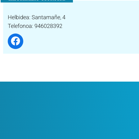
Helbidea: Santamañe, 4
Telefonoa: 946028392