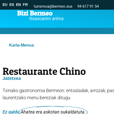
EU
ES
EN
FR
turismoa@bermeo.eus
94 617 91 54
Bizi Bermeo
Itsasoaren arima
Karta-Menua
Restaurante Chino
Jatetxea
Txinako gastronomia Bermeon: entsaladak, arrozak, pasta
laurentzako menu bereziak ditugu.
Ez galdu
Ahatea era askotan sukaldatuta.