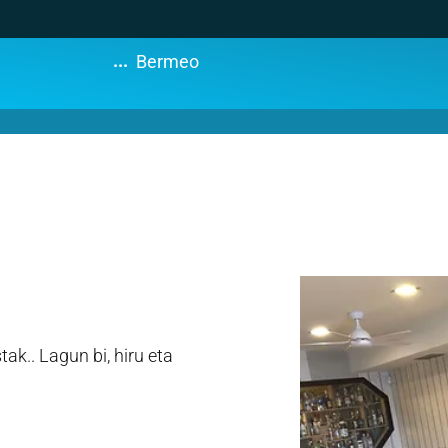
...
Bermeo
k.. Lagun bi, hiru eta