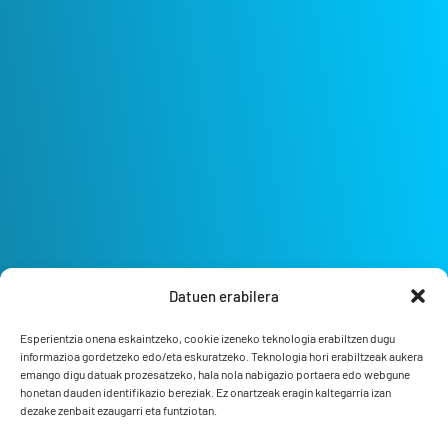
Datuen erabilera
Esperientzia onena eskaintzeko, cookie izeneko teknologia erabiltzen dugu
informazioa gordetzeko edo/eta eskuratzeko. Teknologia hori erabiltzeak aukera
emango digu datuak prozesatzeko, hala nola nabigazio portaera edo webgune
honetan dauden identifikazio bereziak. Ez onartzeak eragin kaltegarria izan
dezake zenbait ezaugarri eta funtziotan.