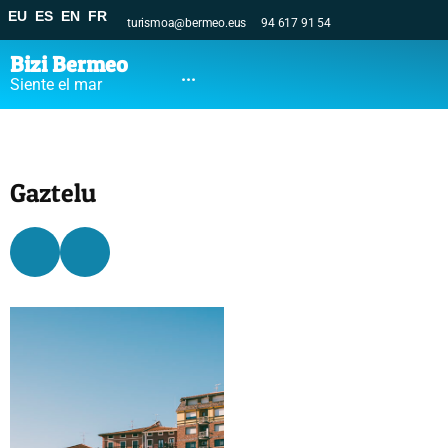
EU
ES
EN
FR
turismoa@bermeo.eus
94 617 91 54
Bizi Bermeo
...
Siente el mar
Gaztelu