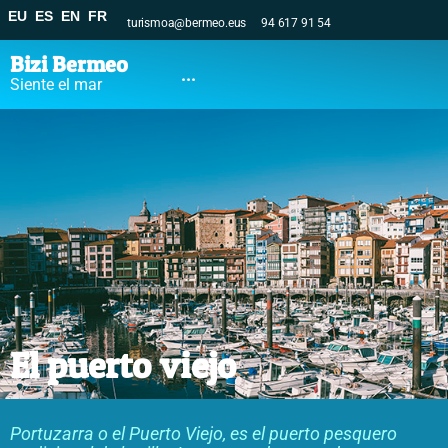
EU
ES
EN
FR
turismoa@bermeo.eus
94 617 91 54
Bizi Bermeo
...
Siente el mar
El puerto viejo
Portuzarra o el Puerto Viejo, es el puerto pesquero