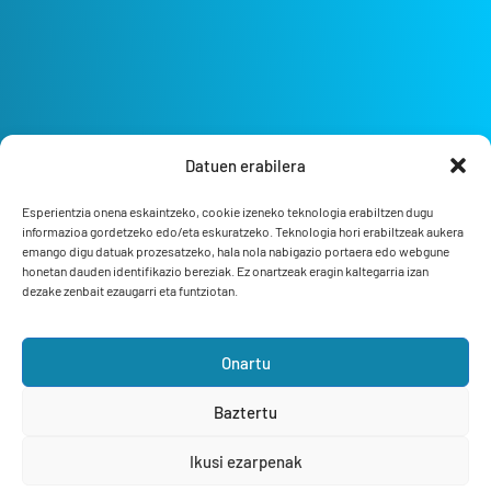
Datuen erabilera
Esperientzia onena eskaintzeko, cookie izeneko teknologia erabiltzen dugu
informazioa gordetzeko edo/eta eskuratzeko. Teknologia hori erabiltzeak aukera
emango digu datuak prozesatzeko, hala nola nabigazio portaera edo webgune
honetan dauden identifikazio bereziak. Ez onartzeak eragin kaltegarria izan
dezake zenbait ezaugarri eta funtziotan.
Onartu
Bizi Bermeo
Siente el mar
Baztertu
Desarrollo web
Normak
Ikusi ezarpenak
Fotografías
Izaro Abaroa