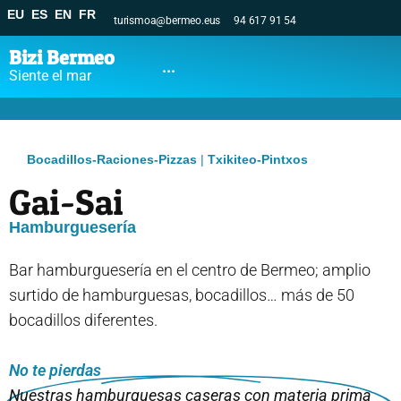
EU
ES
EN
FR
turismoa@bermeo.eus
94 617 91 54
Bizi Bermeo
...
Siente el mar
Bocadillos-Raciones-Pizzas
|
Txikiteo-Pintxos
Gai-Sai
Hamburguesería
Bar hamburguesería en el centro de Bermeo; amplio
surtido de hamburguesas, bocadillos… más de 50
bocadillos diferentes.
No te pierdas
Nuestras hamburguesas caseras con materia prima