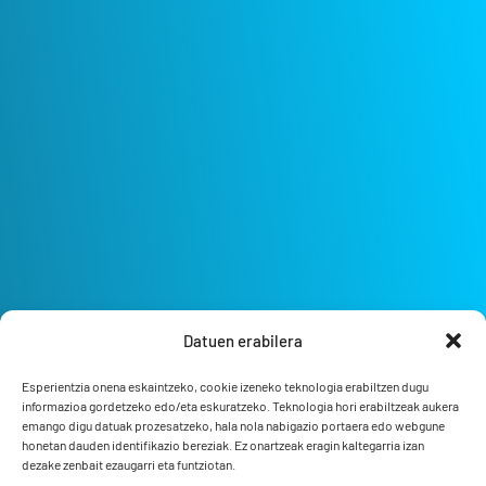
Datuen erabilera
Esperientzia onena eskaintzeko, cookie izeneko teknologia erabiltzen dugu
informazioa gordetzeko edo/eta eskuratzeko. Teknologia hori erabiltzeak aukera
emango digu datuak prozesatzeko, hala nola nabigazio portaera edo webgune
honetan dauden identifikazio bereziak. Ez onartzeak eragin kaltegarria izan
dezake zenbait ezaugarri eta funtziotan.