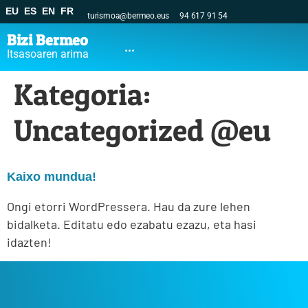
EU
ES
EN
FR
turismoa@bermeo.eus
94 617 91 54
Bizi Bermeo
...
Itsasoaren arima
Kategoria:
Uncategorized @eu
Kaixo mundua!
Ongi etorri WordPressera. Hau da zure lehen
bidalketa. Editatu edo ezabatu ezazu, eta hasi
idazten!