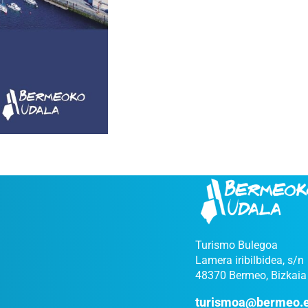
Turismo Bulegoa
Lamera iribilbidea, s/n
48370 Bermeo, Bizkaia
turismoa@bermeo.