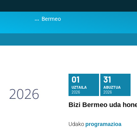
...
Bermeo
01
31
UZTAILA
ABUZTUA
2026
2026
Bizi Bermeo uda hon
Udako
programazioa