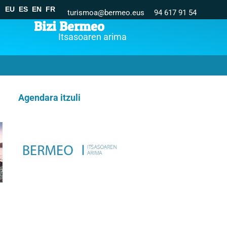
EU
ES
EN
FR
turismoa@bermeo.eus
94 617 91 54
Bizi Bermeo
Itsasoaren arima
Agendara itzuli