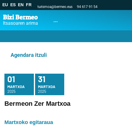
EU
ES
EN
FR
turismoa@bermeo.eus
94 617 91 54
Bizi Bermeo
...
Itsasoaren arima
Agendara itzuli
01
31
MARTXOA
MARTXOA
2025
2025
Bermeon Zer Martxoa
Martxoko egitaraua